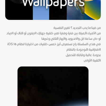
من فينا ما يحب التجديد؟ تغيير النفسية
من الأشياء الجميلة بين فترة وفترة تغير خلفية جهازك الايفون أو الماك أو الايباد
أو حتى ساعة آبل والاندرويد والجهاز المكتبي وغيرها
في هذي السلسلة راح نستعرض أبرز خمس خلفيات من اختيارنا لنظام iOS 16
الافتراضية الموجودة بالنظام
بجودة عالية وقابلة للتحميل
الخلفية الأولى