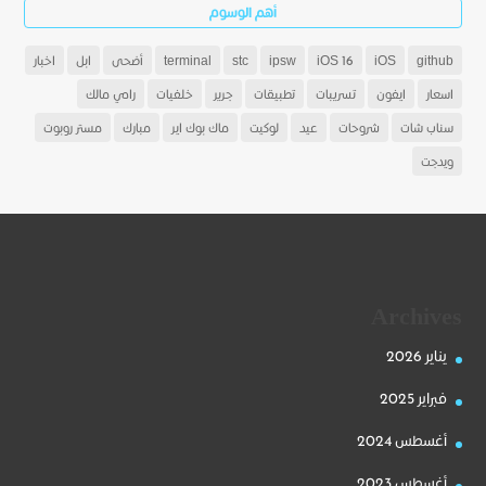
أهم الوسوم
github
iOS
iOS 16
ipsw
stc
terminal
أضحى
ابل
اخبار
اسعار
ايفون
تسريبات
تطبيقات
جرير
خلفيات
رامي مالك
سناب شات
شروحات
عيد
لوكيت
ماك بوك اير
مبارك
مستر روبوت
ويدجت
Archives
يناير 2026
فبراير 2025
أغسطس 2024
أغسطس 2023