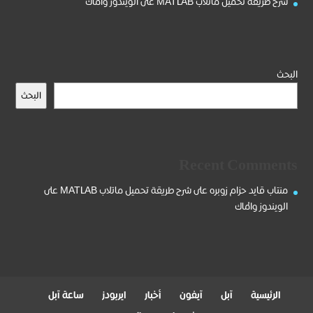
شرح طريقة تحميل ماتلاب MATLAB على الويندوز والماك
البحث
البحث
Recent Comments
منتاب قايد حزام زوبره
على
شرح طريقة تحميل ماتلاب MATLAB على
الويندوز والماك
الرئيسية
آبل
آيفون
أخبار
ايربودز
ساعة آبل