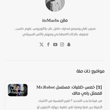
مازن itsMaz1n
مدون تقني ومبرمج محترف حاصل على بكالوريوس علوم حاسب،
شغوف بالذكاء الاصطناعي ومهتم بالأمن السيبراني.
مواضيع ذات صلة
[2] خمس خلفيات: مسلسل Mr.Robot
للممثل رامي مالك
من فينا ما يحب التجديد؟ تغيير النفسية من الأشياء
الجميلة بين فترة وفترة تغير خلفية جهازك الايفون أو