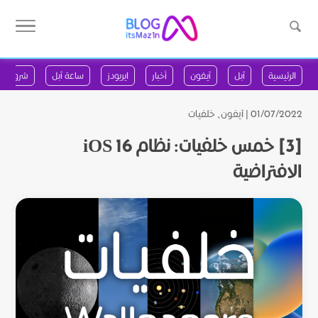
الرئيسية
آبل
آيفون
أخبار
ايربودز
ساعة آبل
شروحات
01/07/2022 |
آيفون
،
خلفيات
[3] خمس خلفيات: نظام iOS 16
الافتراضية