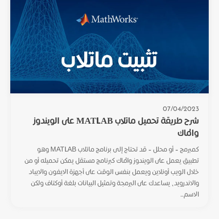
07/04/2023
شرح طريقة تحميل ماتلاب MATLAB على الويندوز
والماك
كمبرمج – أو محلل – قد تحتاج إلى برنامج ماتلاب MATLAB وهو
تطبيق يعمل على الويندوز والماك كبرنامج مستقل يمكن تحميله أو من
خلال الويب أونلاين ويعمل بنفس الوقت على أجهزة الايفون والايباد
والاندرويد، يساعدك على البرمجة وتمثيل البيانات بلغة أوكتاف ولكن
الاسم...