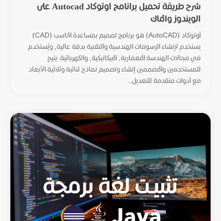
شرح طريقة تحميل برانامج اوتوكاد Autocad على
الويندوز والماك
أوتوكاد (AutoCAD) هو برنامج تصميم بمساعدة الحاسب (CAD)
يستخدم لإنشاء الرسومات الهندسية والتقنية بدقة عالية، ويُستخدم
في مجالات الهندسة المعمارية، الميكانيكية، والكهربائية. يتيح
للمستخدمين والمصممين إنشاء وتصميم نماذج ثنائية وثلاثية الأبعاد
مع أدوات متقدمة للتعديل...