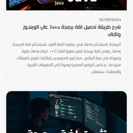
30/08/2024
شرح طريقة تحميل لغة برمجة Java على الويندوز
والماك
البرمجة باستخدام Java هي عملية كتابة الكود باستخدام لغة البرمجة
Java، وهي لغة برمجة تعتبر تطورًا للغة C++. تمتاز Java بقوة
ومرونة في بنية البرامج، مما يتيح للمبرمجين إمكانية تطوير تطبيقات
متنوعة، بدءًا من البرامج الصغيرة وصولاً إلى التطبيقات الكبيرة
والمعقدة. سنتعلم...