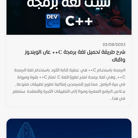
22/08/2023
شرح طريقة تحميل لغة برمجة C++ على الويندوز
والماك
البرمجة باستخدام C++ هي عملية كتابة الكود باستخدام لغة البرمجة
C++، وهي لغة برمجة تعتبر تطورًا للغة C. تمتاز C++ بقوة ومرونة
في بنية البرامج، مما يتيح للمبرمجين إمكانية تطوير تطبيقات متنوعة،
بدءًا من البرامج الصغيرة وصولاً إلى التطبيقات الكبيرة والمعقدة. سنتعلم
في هذا...