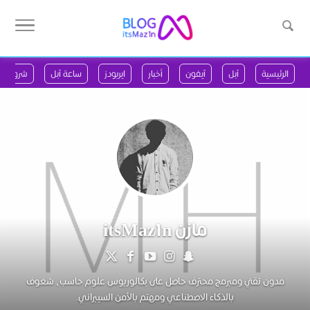
الرئيسية
آبل
آيفون
أخبار
ايربودز
ساعة آبل
شروحات
مازن itsMaz1n
مدون تقني ومبرمج محترف حاصل على بكالوريوس علوم حاسب، شغوف
بالذكاء الاصطناعي ومهتم بالأمن السيبراني.