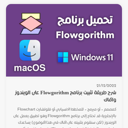
21/12/2022
شرح طريقة تثبيت برنامج Flowgorithm على الويندوز
والماك
كمصمم – أو مبرمج – للمخطط الانسيابي أو فلوتشارت Flowchart
بالإنجليزية قد تحتاج إلى برنامج Flowgorithm وهو تطبيق يعمل على
الويندوز (لكن سنقوم بتثبيته على الماك في هذا الموضوع) يساعدك