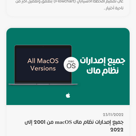
على تصميم المخطط الانسيابي (Flowchart) بتعمق وتفصيل أكبر من
ناحية أختيار...
23/11/2022
جميع إصدارات نظام ماك macOS من 2001 إلى
2022