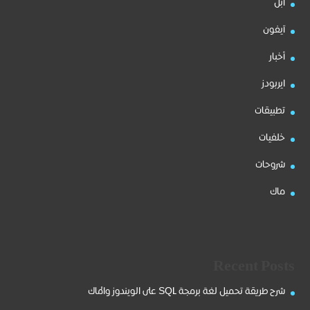
آبل
آيفون
أخبار
ايربودز
تطبيقات
خلفيات
شروحات
ماك
Recent Posts
شرح طريقة تحميل لغة برمجة SQL على الويندوز والماك