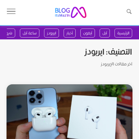
الرئيسية
آبل
آيفون
أخبار
ايربودز
ساعة آبل
شروحات
التصنيف:
ايربودز
آخر مقالات الإيربودز