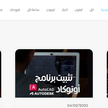
ئيسية
آبل
آيفون
أخبار
ايربودز
ساعة آبل
شروحات
ما
04/02/2025