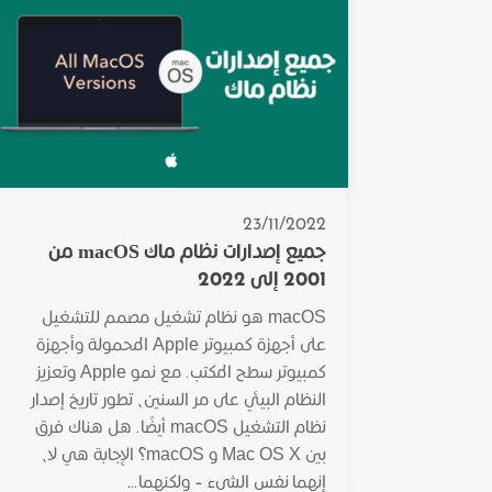
23/11/2022
جميع إصدارات نظام ماك macOS من
2001 إلى 2022
macOS هو نظام تشغيل مصمم للتشغيل
على أجهزة كمبيوتر Apple المحمولة وأجهزة
كمبيوتر سطح المكتب. مع نمو Apple وتعزيز
النظام البيئي على مر السنين، تطور تاريخ إصدار
نظام التشغيل macOS أيضًا. هل هناك فرق
بين Mac OS X و macOS؟ الإجابة هي لا،
إنهما نفس الشيء – ولكنهما...