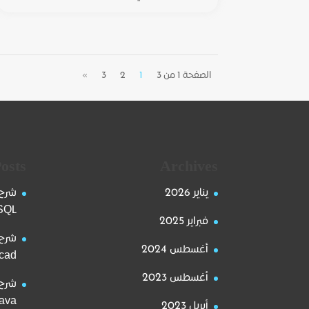
الصفحة 1 من 3
1
2
3
»
osts
Archives
يناير 2026
شرح 
SQL على الويندوز وا
فبراير 2025
شرح 
أغسطس 2024
Autocad على
أغسطس 2023
شرح 
Java على الويندوز
أبريل 2023