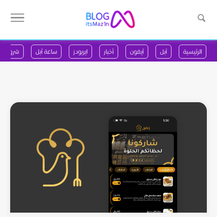
الرئيسية
آبل
آيفون
أخبار
ايربودز
ساعة آبل
شروحات