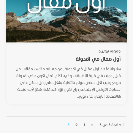
24/06/2022
أول مقال في المدونة
هلا والله! هذا أول مقال في المدونة، مو معناته ماكتبت مقالات من
قبل; دونت في قرية التطبيقات وغيرها كثير اتمنى تكون هذي المدونة
مرجع رهيب لكل شخص مهتم بالتقنية بشكل عام وآبل بشكل خاص
حسابات التواصل الإجتماعي راح تكون @itsMaz1n شكرًا لأنك فتحت
هالصفحة! تابعني على تويتر...
الصفحة 3 من 3
«
1
2
3