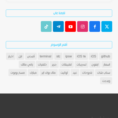
تابعنا على
أهم الوسوم
github
iOS
iOS 16
ipsw
stc
terminal
أضحى
ابل
اخبار
اسعار
ايفون
تسريبات
تطبيقات
جرير
خلفيات
رامي مالك
سناب شات
شروحات
عيد
لوكيت
ماك بوك اير
مبارك
مستر روبوت
ويدجت