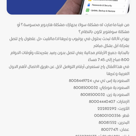
من فينا ما صارت له مشكلة سواءً بجهازك مشكلة هاردوير محسوسة؟ أو
مشكلة سوفتوير تكون بالنظام؟
بهذي الحالة تبحث بحلول في يوتيوب وغيرها اذا مالقيت حل علطول راح تتصل
بشركة آبل بشكل مباشر
بالبداية جميع الآرقام مجانية يعني تتصل بدون رصيد بشريحتك وأوقات الدوام
8:00 صباح إلى 7:45 مساءً
في هذا المقال راح نستعرض أرقام التواصل لآبل عن طريق الاتصال لأهم الدول
العربية وغيرها
السعودية إس تي سي: 8008449724
السعودية موبايلي: 8008500032
السعودية زين: 8008500032
الإمارات: 80004440407
الكويت: 22282292
قطر: 00800100356
البحرين: 80081552
عمان: 80077471