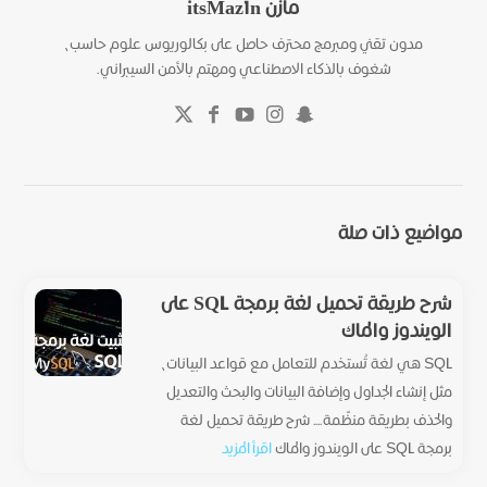
مازن itsMaz1n
مدون تقني ومبرمج محترف حاصل على بكالوريوس علوم حاسب،
شغوف بالذكاء الاصطناعي ومهتم بالأمن السيبراني.
مواضيع ذات صلة
شرح طريقة تحميل لغة برمجة SQL على
الويندوز والماك
SQL هي لغة تُستخدم للتعامل مع قواعد البيانات،
مثل إنشاء الجداول وإضافة البيانات والبحث والتعديل
والحذف بطريقة منظّمة.... شرح طريقة تحميل لغة
برمجة SQL على الويندوز والماك
اقرأ المزيد