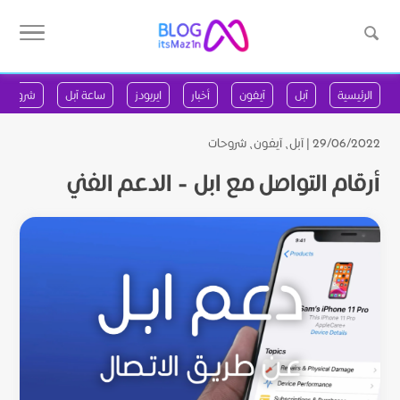
الرئيسية
آبل
آيفون
أخبار
ايربودز
ساعة آبل
شروحات
29/06/2022 |
آبل
،
آيفون
،
شروحات
أرقام التواصل مع ابل – الدعم الفني