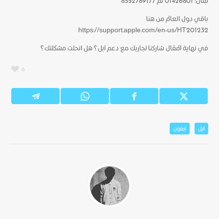
لبنان: 01426801 ثم 8552789177
باقي دول العالم من هنا
https://support.apple.com/en-us/HT201232
في نهاية المقال شاركنا تجاربك مع دعم آبل؟ هل انحلت مشكلتك؟
6
ابل
ايفون