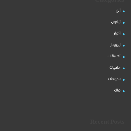
آبل
آيفون
أخبار
ايربودز
تطبيقات
خلفيات
شروحات
ماك
Recent Posts