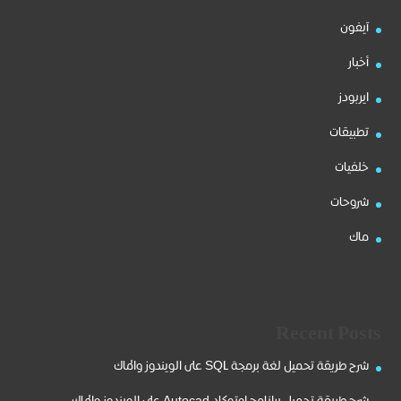
آيفون
أخبار
ايربودز
تطبيقات
خلفيات
شروحات
ماك
Recent Posts
شرح طريقة تحميل لغة برمجة SQL على الويندوز والماك
شرح طريقة تحميل برانامج اوتوكاد Autocad على الويندوز والماك