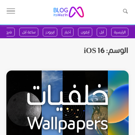
الرئيسية
آبل
آيفون
أخبار
ايربودز
ساعة آبل
شروحات
الوسم:
iOS 16