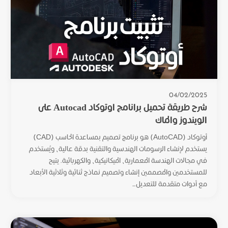
04/02/2025
شرح طريقة تحميل برانامج اوتوكاد Autocad على
الويندوز والماك
أوتوكاد (AutoCAD) هو برنامج تصميم بمساعدة الحاسب (CAD)
يستخدم لإنشاء الرسومات الهندسية والتقنية بدقة عالية، ويُستخدم
في مجالات الهندسة المعمارية، الميكانيكية، والكهربائية. يتيح
للمستخدمين والمصممين إنشاء وتصميم نماذج ثنائية وثلاثية الأبعاد
مع أدوات متقدمة للتعديل...