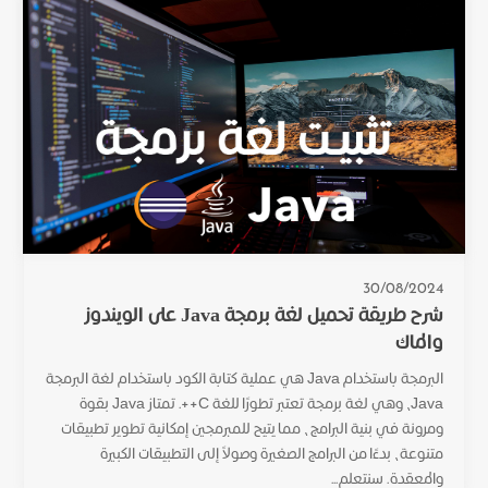
30/08/2024
شرح طريقة تحميل لغة برمجة Java على الويندوز
والماك
البرمجة باستخدام Java هي عملية كتابة الكود باستخدام لغة البرمجة
Java، وهي لغة برمجة تعتبر تطورًا للغة C++. تمتاز Java بقوة
ومرونة في بنية البرامج، مما يتيح للمبرمجين إمكانية تطوير تطبيقات
متنوعة، بدءًا من البرامج الصغيرة وصولاً إلى التطبيقات الكبيرة
والمعقدة. سنتعلم...