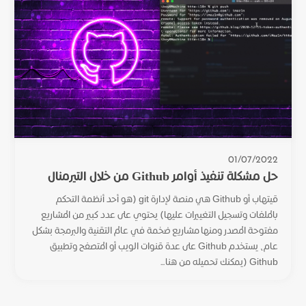
01/07/2022
حل مشكلة تنفيذ أوامر Github من خلال التيرمنال
قيتهاب أو Github هي منصة لإدارة git (هو أحد أنظمة التحكم
بالملفات وتسجيل التغييرات عليها) يحتوي على عدد كبير من المشاريع
مفتوحة المصدر ومنها مشاريع ضخمة في عالم التقنية والبرمجة بشكل
عام، يستخدم Github على عدة قنوات الويب أو المتصفح وتطبيق
Github (يمكنك تحميله من هنا...