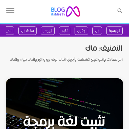
الرئيسية
آبل
آيفون
أخبار
ايربودز
ساعة آبل
شروحات
التصنيف:
ماك
آخر مقالات والمواضيع المتعلقة بأجهزة الماك بوك برو والإير والماك ميني والماك