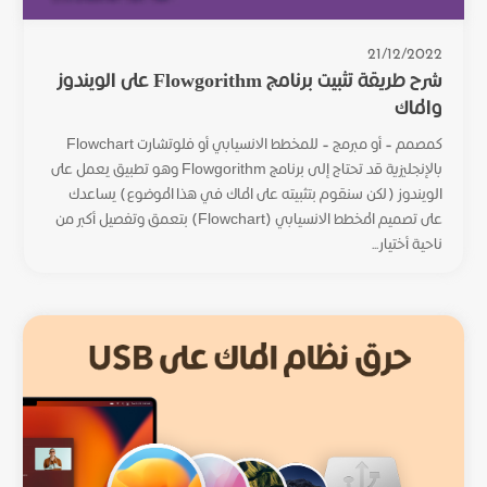
21/12/2022
شرح طريقة تثبيت برنامج Flowgorithm على الويندوز
والماك
كمصمم – أو مبرمج – للمخطط الانسيابي أو فلوتشارت Flowchart
بالإنجليزية قد تحتاج إلى برنامج Flowgorithm وهو تطبيق يعمل على
الويندوز (لكن سنقوم بتثبيته على الماك في هذا الموضوع) يساعدك
على تصميم المخطط الانسيابي (Flowchart) بتعمق وتفصيل أكبر من
ناحية أختيار...