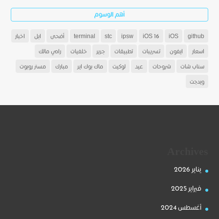
أهم الوسوم
github
iOS
iOS 16
ipsw
stc
terminal
أضحى
ابل
اخبار
اسعار
ايفون
تسريبات
تطبيقات
جرير
خلفيات
رامي مالك
سناب شات
شروحات
عيد
لوكيت
ماك بوك اير
مبارك
مستر روبوت
ويدجت
Archives
يناير 2026
فبراير 2025
أغسطس 2024