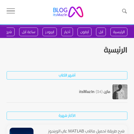
الرئيسية
آبل
آيفون
أخبار
ايربودز
ساعة آبل
شروحات
الرئيسية
أشهر الكتاب
مازن itsMaz1n
(24)
الأكثر شهرة
شرح طريقة تحميل ماتلاب MATLAB على الويندوز