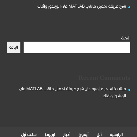
شرح طريقة تحميل ماتلاب MATLAB على الويندوز والماك
البحث
البحث
Recent Comments
منتاب قايد حزام زوبره
على
شرح طريقة تحميل ماتلاب MATLAB على
الويندوز والماك
الرئيسية
آبل
آيفون
أخبار
ايربودز
ساعة آبل