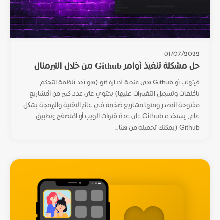
01/07/2022
حل مشكلة تنفيذ أوامر Github من خلال التيرمنال
قيتهاب أو Github هي منصة لإدارة git (هو أحد أنظمة التحكم
بالملفات وتسجيل التغييرات عليها) يحتوي على عدد كبير من المشاريع
مفتوحة المصدر ومنها مشاريع ضخمة في عالم التقنية والبرمجة بشكل
عام، يستخدم Github على عدة قنوات الويب أو المتصفح وتطبيق
Github (يمكنك تحميله من هنا...