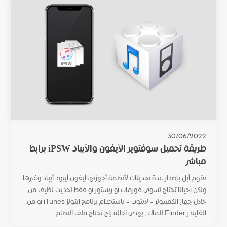
30/06/2022
طريقة تحميل سوفتوير الآيفون والآيباد iPSW برابط
مباشر
تقوم أبل بإصدار عدة تحديثات لأنظمة أجهزتها أيفون أيبود أيباد وغيرها
ولكن أحيانا تحتاج تسوي فورمات أو ريستور أو فقط تحديث نظيف من
خلال جهاز الكمبيوتر – لابتوب – باستخدام برنامج ايتونز iTunes أو من
الفايندر Finder للماك، بهذي الحالة راح تحتاج ملف النظام...