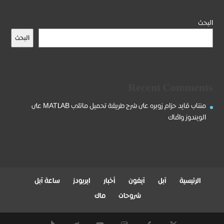
البحث
البحث
Recent Comments
منتاب قايد حزام زوبره
على
شرح طريقة تحميل ماتلاب MATLAB على
الويندوز والماك
الرئيسية
آبل
آيفون
أخبار
ايربودز
ساعة آبل
شروحات
ماك