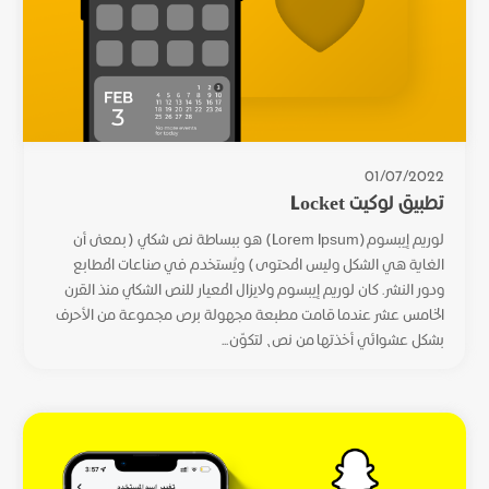
01/07/2022
تطبيق لوكيت Locket
لوريم إيبسوم(Lorem Ipsum) هو ببساطة نص شكلي (بمعنى أن
الغاية هي الشكل وليس المحتوى) ويُستخدم في صناعات المطابع
ودور النشر. كان لوريم إيبسوم ولايزال المعيار للنص الشكلي منذ القرن
الخامس عشر عندما قامت مطبعة مجهولة برص مجموعة من الأحرف
بشكل عشوائي أخذتها من نص، لتكوّن...